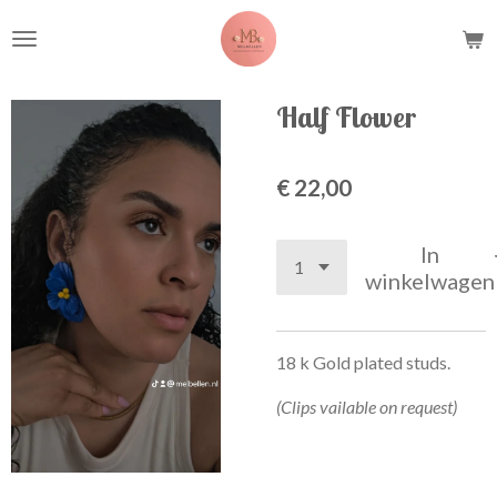
Ga
direct
naar
de
Half Flower
hoofdinhoud
€ 22,00
In
winkelwagen
18 k Gold plated studs.
(Clips vailable on request)