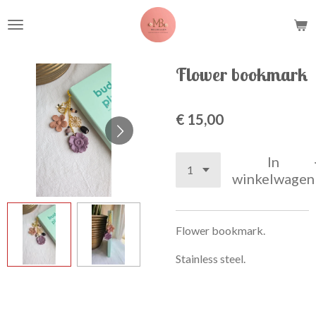
Ga
direct
naar
de
Flower bookmark
hoofdinhoud
€ 15,00
In
winkelwagen
Flower bookmark.
Stainless steel.