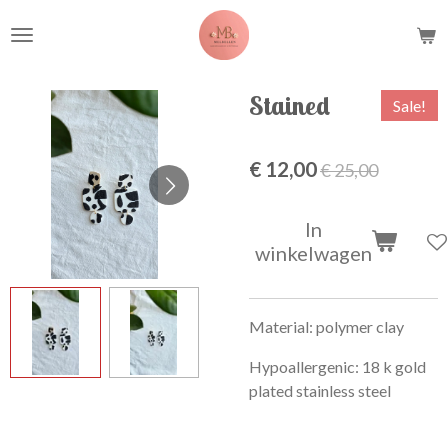
Ga
direct
naar
de
Stained
Sale!
hoofdinhoud
€ 12,00
€ 25,00
In
winkelwagen
Material: polymer clay
Hypoallergenic: 18 k gold
plated stainless steel