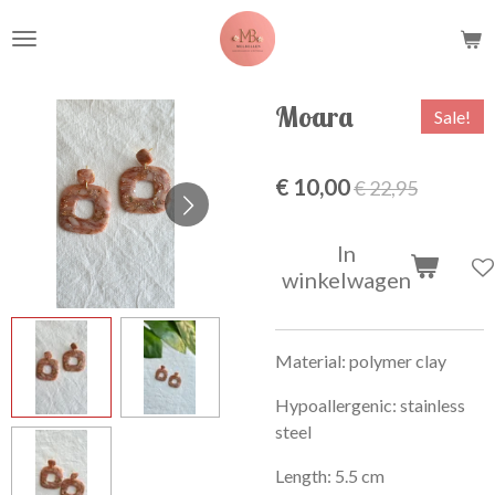
Ga
direct
naar
de
Moara
Sale!
hoofdinhoud
€ 10,00
€ 22,95
In
winkelwagen
Material: polymer clay
Hypoallergenic: stainless
steel
Length: 5.5 cm