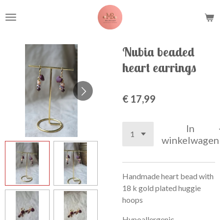
Ga
direct
naar
de
Nubia beaded
hoofdinhoud
heart earrings
€ 17,99
In
winkelwagen
Handmade heart bead with
18 k gold plated huggie
hoops
Hypoallergenic