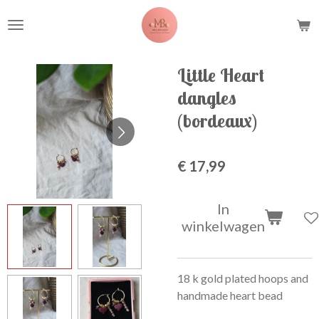
Ga
direct
naar
de
Little Heart
hoofdinhoud
dangles
(bordeaux)
€ 17,99
In
winkelwagen
18 k gold plated hoops and
handmade heart bead