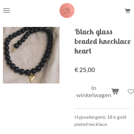
Ga
direct
naar
de
Black glass
hoofdinhoud
beaded knecklace
heart
€ 25,00
In
winkelwagen
Hypoallergenic 18 k gold
plated necklace.