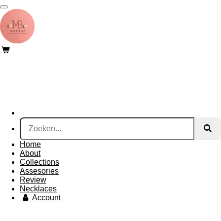
Ga
direct
naar
de
hoofdinhoud
Home
About
Collections
Assesories
Review
Necklaces
Account