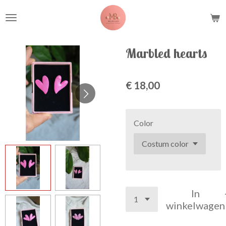
Ga
direct
naar
de
Marbled hearts
hoofdinhoud
€ 18,00
Color
In
winkelwagen