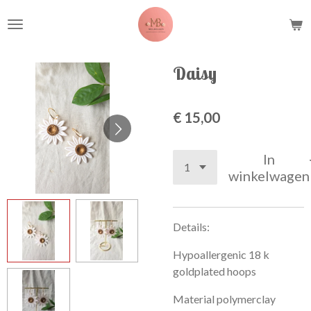
Ga
direct
naar
de
Daisy
hoofdinhoud
€ 15,00
In
winkelwagen
Details:
Hypoallergenic 18 k
goldplated hoops
Material polymerclay