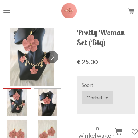
Ga
direct
naar
de
Pretty Woman
hoofdinhoud
Set (Big)
€ 25,00
Soort
In
winkelwagen