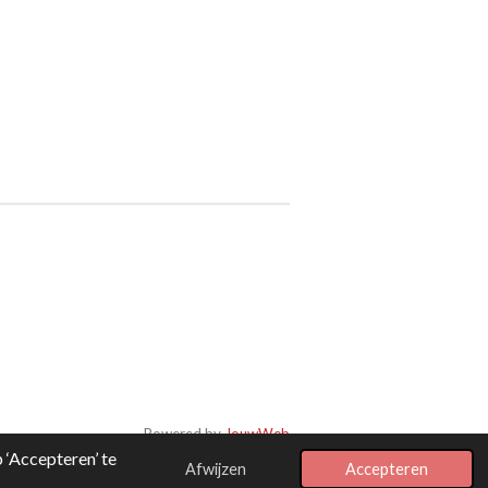
Powered by
JouwWeb
‘Accepteren’ te
Afwijzen
Accepteren