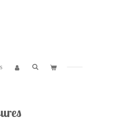
S
ures