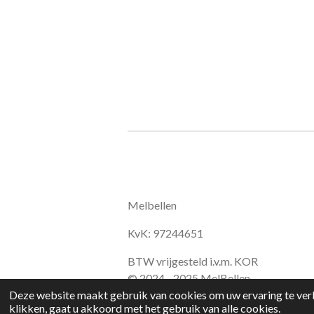
Melbellen
KvK: 97244651
BTW vrijgesteld i.v.m. KOR
© 2024 - 2025 MelBellen
Deze website maakt gebruik van cookies om uw ervaring te verb
klikken, gaat u akkoord met het gebruik van alle cookies.