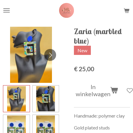
Ga
direct
naar
de
Zaria (marbled
hoofdinhoud
blue)
New
€ 25,00
In
winkelwagen
Handmade: polymer clay
Gold plated studs