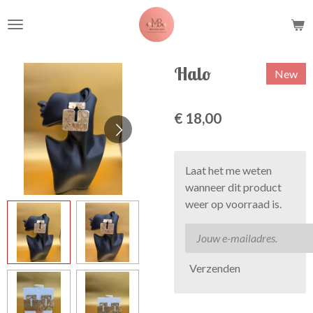
Ga
direct
naar
de
Halo
New
hoofdinhoud
€ 18,00
Laat het me weten
wanneer dit product
weer op voorraad is.
Verzenden