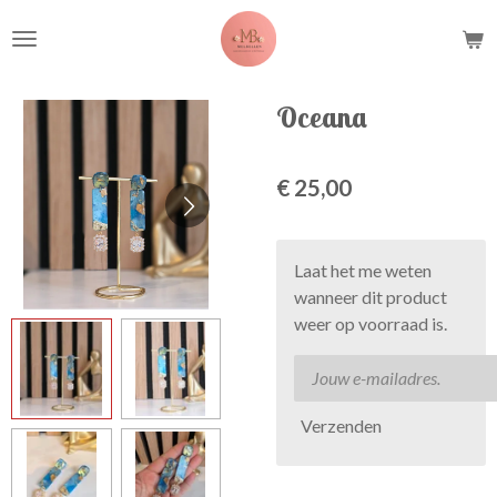
Ga
direct
naar
de
Oceana
hoofdinhoud
€ 25,00
Laat het me weten
wanneer dit product
weer op voorraad is.
Verzenden