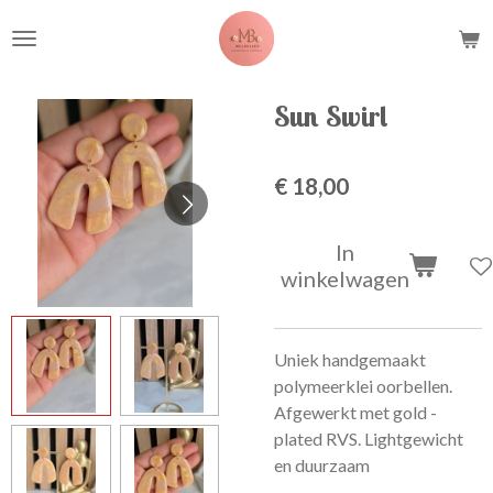
Ga
direct
naar
de
Sun Swirl
hoofdinhoud
€ 18,00
In
winkelwagen
Uniek handgemaakt
polymeerklei oorbellen.
Afgewerkt met gold -
plated RVS. Lightgewicht
en duurzaam