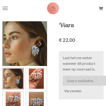
Ga
direct
naar
de
Viara
hoofdinhoud
€ 22,00
Laat het me weten
wanneer dit product
weer op voorraad is.
Verzenden