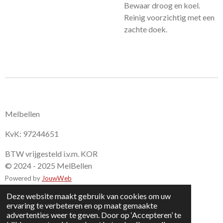
Bewaar droog en koel.
Reinig voorzichtig met een
zachte doek.
Melbellen
KvK: 97244651
BTW vrijgesteld i.v.m. KOR
© 2024 - 2025 MelBellen
Powered by
JouwWeb
Deze website maakt gebruik van cookies om uw
ervaring te verbeteren en op maat gemaakte
advertenties weer te geven. Door op ‘Accepteren’ te